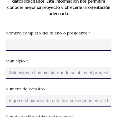
datos solicitados. Esta información nos permitirá
conocer mejor su proyecto y ofrecerle la orientación
adecuada.
Nombre completo del dueño o presidente
*
Municipio
*
Número de catastro
p
Plan de acción o idea del proyecto