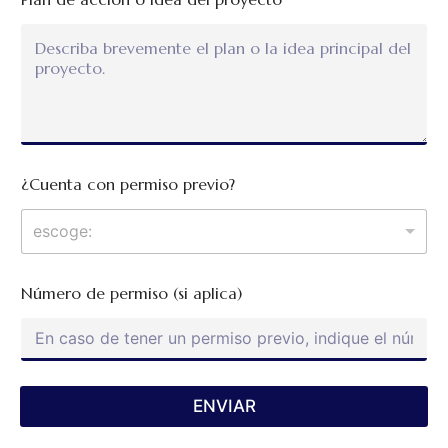
e
r
m
i
s
o
p
e
r
m
¿Cuenta con permiso previo?
i
s
escoge:
o
(
s
i
Número de permiso (si aplica)
ENVIAR